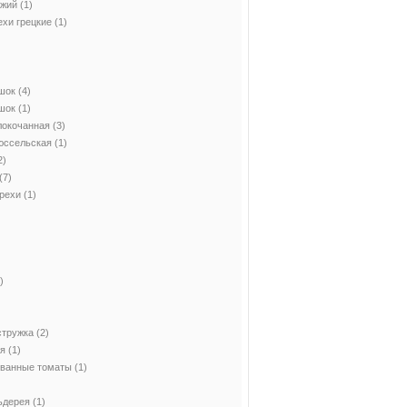
ежий
(1)
ехи грецкие
(1)
шок
(4)
шок
(1)
локочанная
(3)
юссельская
(1)
2)
(7)
рехи
(1)
)
стружка
(2)
ия
(1)
ованные томаты
(1)
ьдерея
(1)