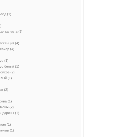
олад
(1)
)
ая капуста
(3)
эссенция
(4)
 сахар
(4)
ус
(1)
ус белый
(1)
 сухое
(2)
елый
(1)
ая
(2)
юква
(1)
имоны
(2)
андарины
(1)
)
иная
(1)
леный
(1)