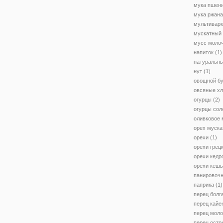
мука пшени
мука ржан
мультивар
мускатный
мусс моло
напиток
(1)
натуральны
нут
(1)
овощной б
овсяные х
огурцы
(2)
огурцы со
оливковое 
орех муск
орехи
(1)
орехи грец
орехи кедр
орехи кеш
панировоч
паприка
(1)
перец болг
перец кайе
перец мол
перец остр