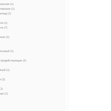
жонская
(1)
 порошок
(1)
колад
(1)
ехи
(1)
ехи
(7)
еные
(1)
косовый
(1)
стродействующие
(2)
иный
(1)
к
(2)
(1)
ицы
(1)
)