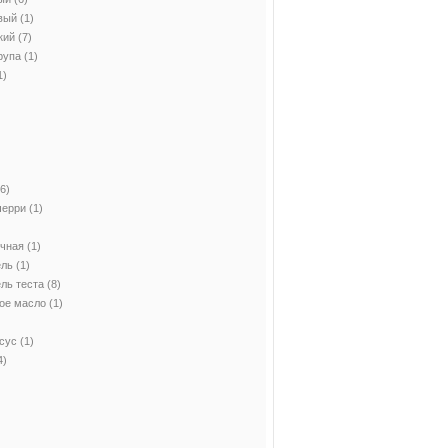
вый
(1)
кий
(7)
рупа
(1)
1)
6)
черри
(1)
ичная
(1)
ель
(1)
ль теста
(8)
ое масло
(1)
сус
(1)
4)