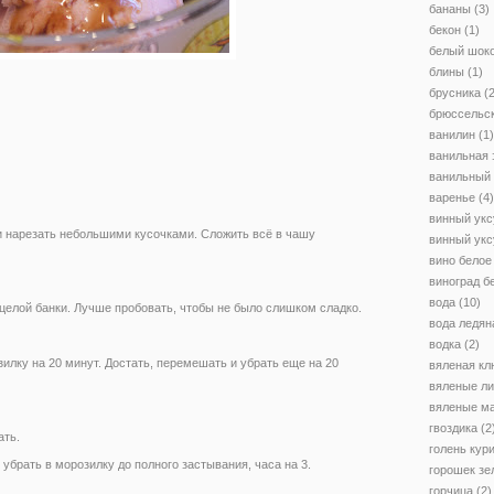
бананы
(3)
бекон
(1)
белый шок
блины
(1)
брусника
(2
брюссельск
ванилин
(1)
ванильная 
ванильный
варенье
(4)
винный укс
и нарезать небольшими кусочками. Сложить всё в чашу
винный укс
вино белое
виноград б
вода
(10)
целой банки. Лучше пробовать, чтобы не было слишком сладко.
вода ледян
водка
(2)
зилку на 20 минут. Достать, перемешать и убрать еще на 20
вяленая кл
вяленые л
вяленые м
гвоздика
(2
ать.
голень кур
убрать в морозилку до полного застывания, часа на 3.
горошек зе
горчица
(2)