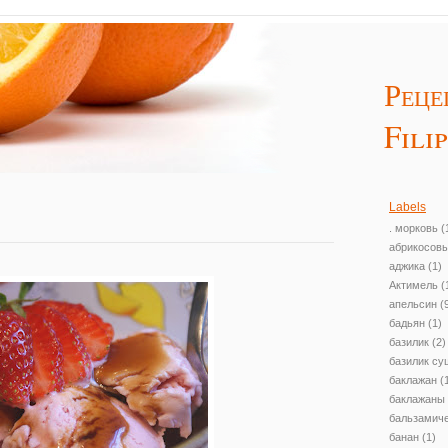
Реце
Fili
Технологии
Blogger
.
Labels
. морковь
(
абрикосов
аджика
(1)
Актимель
(
апельсин
(
бадьян
(1)
базилик
(2)
базилик с
баклажан
(
баклажаны
бальзамиче
банан
(1)