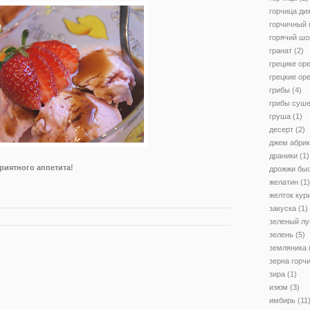
горчица ди
горчичный
горячий шо
гранат
(2)
грецике ор
грецкие ор
грибы
(4)
грибы суш
груша
(1)
десерт
(2)
джем абри
драники
(1)
риятного аппетита!
дрожжи бы
желатин
(1)
желток кур
закуска
(1)
зеленый лу
зелень
(5)
земляника
зерна горч
зира
(1)
изюм
(3)
имбирь
(11