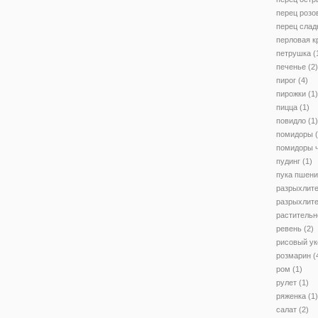
перец розо
перец слад
перловая к
петрушка
(
печенье
(2)
пирог
(4)
пирожки
(1)
пицца
(1)
повидло
(1)
помидоры
(
помидоры 
пудинг
(1)
пука пшен
разрыхлит
разрыхлите
растительн
ревень
(2)
рисовый ук
розмарин
(
ром
(1)
рулет
(1)
ряженка
(1)
салат
(2)