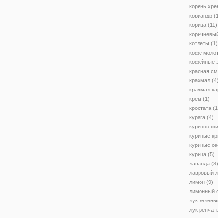
корень хре
кориандр
(1
корица
(11)
коричневый
котлеты
(1)
кофе моло
кофейные 
красная см
крахмал
(4
крахмал к
крем
(1)
кростата
(1
курага
(4)
куриное ф
куриные к
куриные ок
курица
(5)
лаванда
(3)
лавровый л
лимон
(9)
лимонный 
лук зелены
лук репчат