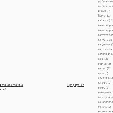
имбирь св
имбирь. ор
инжир
(2)
йогурт
(1)
кабачки
(4)
какао-поро
какое-поро
капуста бе
капуста бр
кардамон
(
картофель
кедровые о
кекс
(3)
кетчуп
(2)
кефир
(1)
киви
(2)
клубника
(3
клюква
(2)
Главная страница
Предыдущее
кокос
(1)
Atom)
кокосовая 
консервац
консервир
коньяк
(1)
корень сел