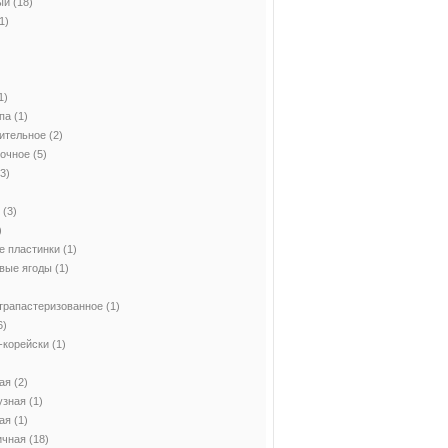
ый
(18)
1)
)
1)
па
(1)
ительное
(2)
вочное
(5)
3)
(3)
)
е пластинки
(1)
вые ягоды
(1)
трапастеризованное
(1)
6)
-корейски
(1)
ая
(2)
узная
(1)
ая
(1)
ичная
(18)