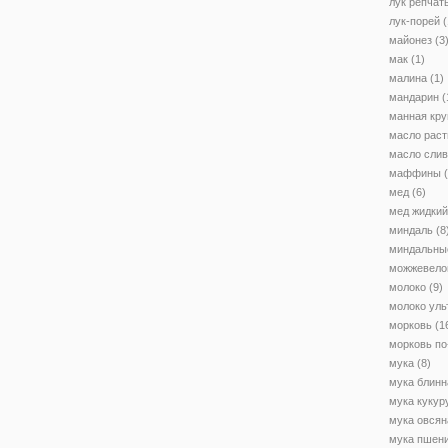
лук репчат
лук-порей
(
майонез
(3
мак
(1)
малина
(1)
мандарин
(
манная кру
масло раст
масло сли
маффины
(
мед
(6)
мед жидкий
миндаль
(8
миндальны
можжевело
молоко
(9)
молоко уль
морковь
(1
морковь по
мука
(8)
мука блинн
мука кукур
мука овсян
мука пшен