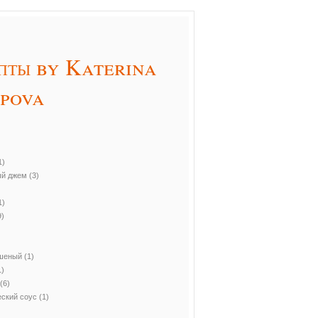
пты by Katerina
ppova
1)
ый джем
(3)
1)
9)
ушеный
(1)
1)
(6)
ский соус
(1)