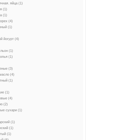
чная. яйца
(1)
ая
(1)
ка
(1)
 орех
(4)
чный
(1)
й йогурт
(4)
ульон
(1)
лопья
(1)
леные
(3)
масло
(4)
атный
(1)
кие
(1)
овые
(4)
ью
(2)
ные сухари
(1)
арский
(1)
нский
(1)
отый
(1)
ый
(6)